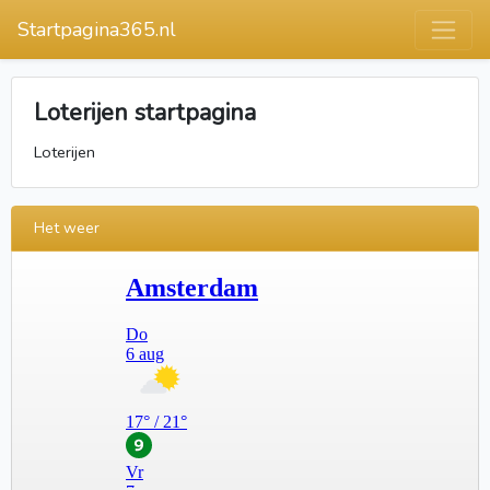
Startpagina365.nl
Loterijen startpagina
Loterijen
Het weer